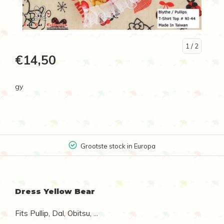
1
/ 2
€14,50
gy
Grootste stock in Europa
Dress Yellow Bear
Fits Pullip, Dal, Obitsu, ...