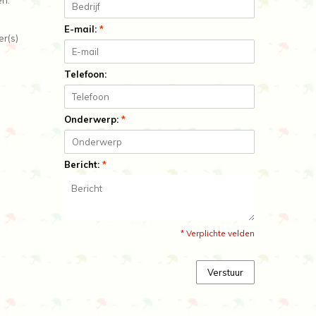
en.
E-mail:
*
er(s)
Telefoon:
Onderwerp:
*
Bericht:
*
* Verplichte velden
Verstuur