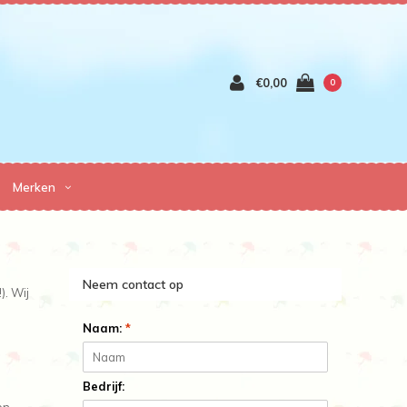
€0,00
0
Merken
Neem contact op
). Wij
Naam:
*
Bedrijf: