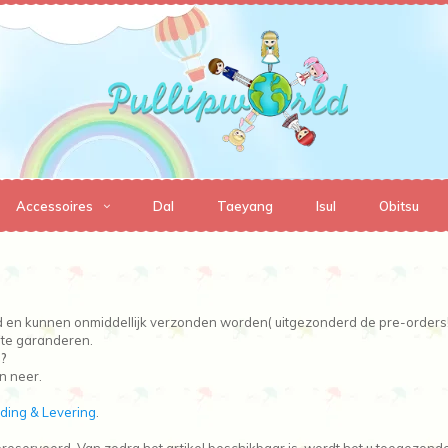
Accessoires
Dal
Taeyang
Isul
Obitsu
raad en kunnen onmiddellijk verzonden worden( uitgezonderd de pre-orders!
 te garanderen.
s?
n neer.
ding & Levering
.