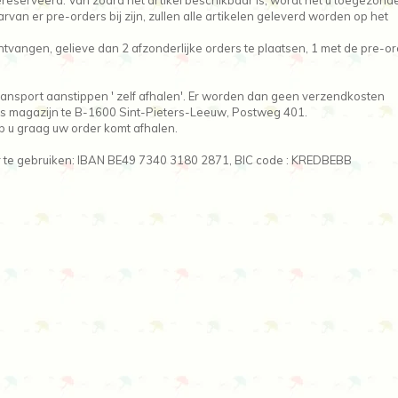
ereserveerd. Van zodra het artikel beschikbaar is, wordt het u toegezond
an er pre-orders bij zijn, zullen alle artikelen geleverd worden op het
vangen, gelieve dan 2 afzonderlijke orders te plaatsen, 1 met de pre-or
 transport aanstippen ' zelf afhalen'. Er worden dan geen verzendkosten
ns magazijn te B-1600 Sint-Pieters-Leeuw, Postweg 401.
p u graag uw order komt afhalen.
te gebruiken: IBAN BE49 7340 3180 2871, BIC code : KREDBEBB