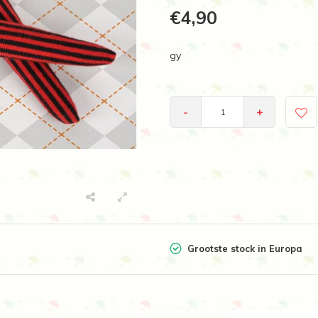
€4,90
gy
-
+
Grootste stock in Europa