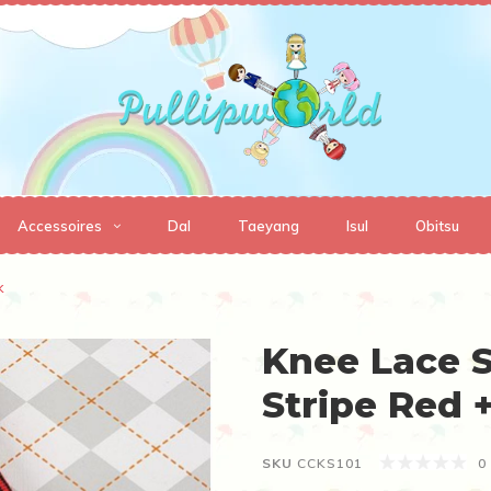
Accessoires
Dal
Taeyang
Isul
Obitsu
k
Knee Lace S
Stripe Red 
SKU
CCKS101
0