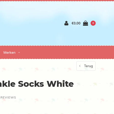
€0,00
0
Merken
Terug
nkle Socks White
 REVIEWS