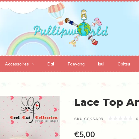
Accessoires
Dal
Taeyang
Isul
Obitsu
Lace Top A
SKU
CCKSA03
0
€5,00