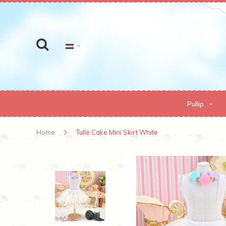
Pullip
Home
Tulle Cake Mini Skirt White