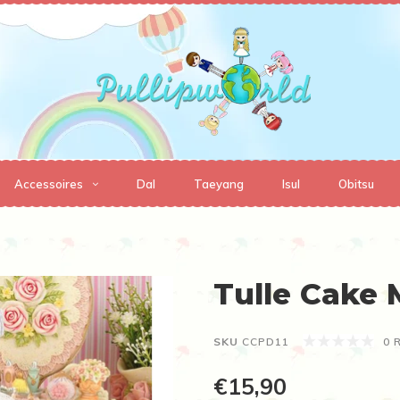
Accessoires
Dal
Taeyang
Isul
Obitsu
Tulle Cake 
SKU
CCPD11
0 
€15,90